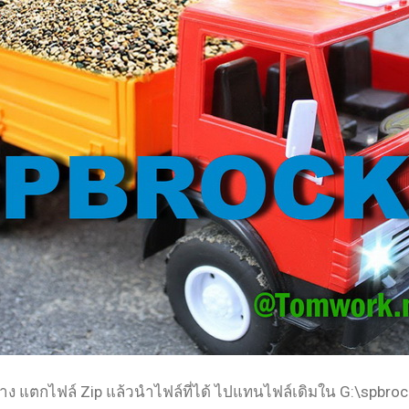
่าง แตกไฟล์ Zip แล้วนำไฟล์ที่ได้ ไปแทนไฟล์เดิมใน G:\spbroc