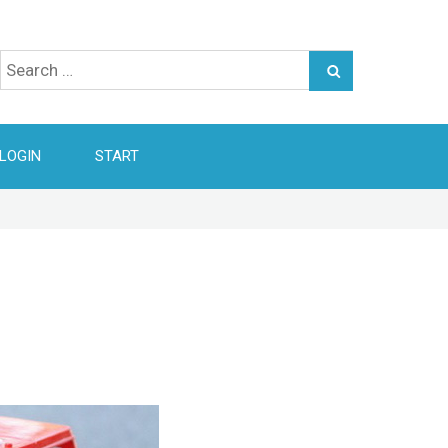
Search
for:
LOGIN
START